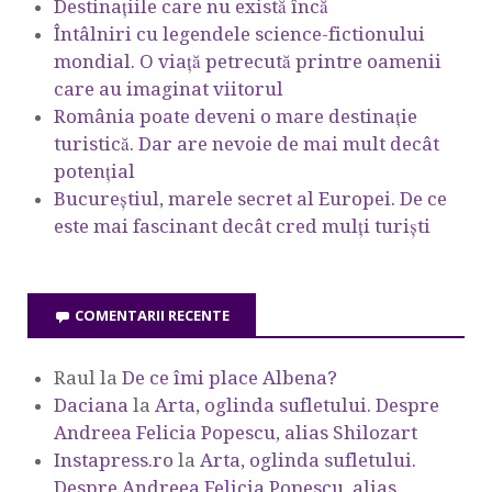
Destinațiile care nu există încă
Întâlniri cu legendele science-fictionului
mondial. O viață petrecută printre oamenii
care au imaginat viitorul
România poate deveni o mare destinație
turistică. Dar are nevoie de mai mult decât
potențial
Bucureștiul, marele secret al Europei. De ce
este mai fascinant decât cred mulți turiști
COMENTARII RECENTE
Raul
la
De ce îmi place Albena?
Daciana
la
Arta, oglinda sufletului. Despre
Andreea Felicia Popescu, alias Shilozart
Instapress.ro
la
Arta, oglinda sufletului.
Despre Andreea Felicia Popescu, alias