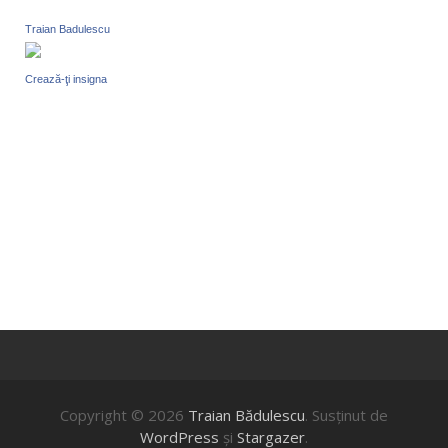
Traian Badulescu
Crează-ţi insigna
Copyright © 2026
Traian Bădulescu
. Susţinut de
WordPress
şi
Stargazer
.