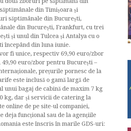
 două zboruri pe săptămână din
 săptămânale din Timişoara şi
uri săptămânale din Bucureşti,
ânale din Bucureşti, Frankfurt, cu trei
ti şi unul din Tulcea şi Antalya cu o
i începând din luna iunie.
 vor fi unice, respectiv 69,90 euro/zbor
i 49,90 euro/zbor pentru București –
nternaţionale, preţurile pornesc de la
arife este inclusă o gamă largă de
tul unui bagaj de cabină de maxim 7 kg
0 kg, dar şi servicii de catering la
ate online de pe site-ul companiei,
deja funcţional sau de la agenţiile
omania este înscris în marile GDS-uri: