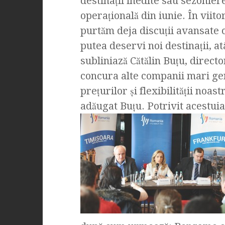
destinaţii inedite sau sezonier
operaţională din iunie. În viito
purtăm deja discuţii avansate 
putea deservi noi destinaţii, atâ
subliniază Cătălin Buţu, direc
concura alte companii mari ge
preţurilor şi flexibilităţii noas
adăugat Buţu. Potrivit acestui