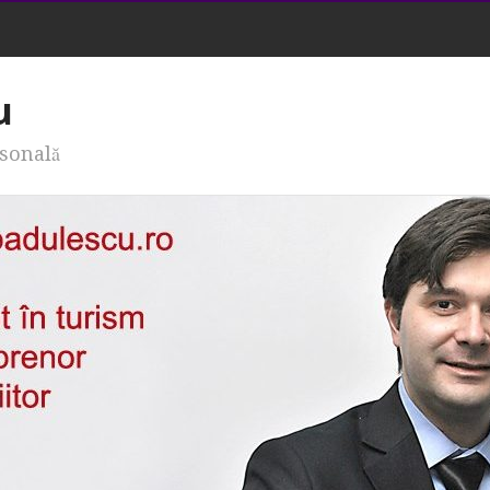
u
rsonală