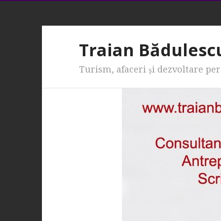
Traian Bădulesc
Turism, afaceri şi dezvoltare pe