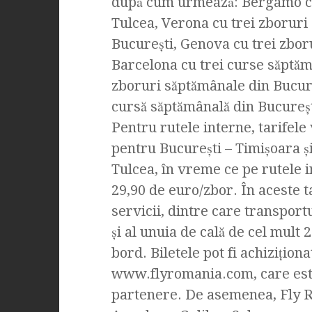
după cum urmează: Bergamo cu
Tulcea, Verona cu trei zboruri
Bucureşti, Genova cu trei zbor
Barcelona cu trei curse săptăm
zboruri săptămânale din Bucureş
cursă săptămânală din Bucureşt
Pentru rutele interne, tarifele
pentru Bucureşti – Timişoara ş
Tulcea, în vreme ce pe rutele i
29,90 de euro/zbor. În aceste t
servicii, dintre care transpor
şi al unuia de cală de cel mult 2
bord. Biletele pot fi achiziţion
www.flyromania.com, care este 
partenere. De asemenea, Fly R