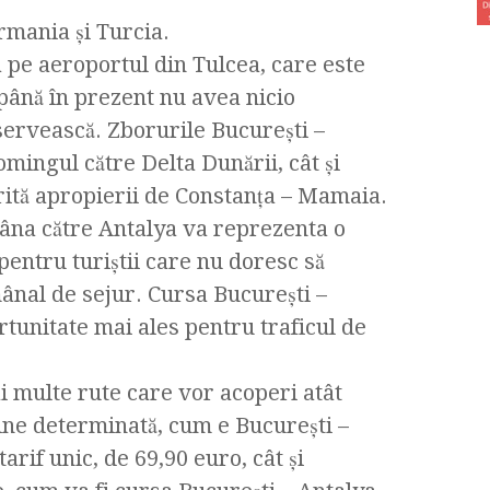
ermania şi Turcia.
pe aeroportul din Tulcea, care este
până în prezent nu avea nicio
servească. Zborurile Bucureşti –
mingul către Delta Dunării, cât şi
rită apropierii de Constanţa – Mamaia.
mâna către Antalya va reprezenta o
pentru turiştii care nu doresc să
nal de sejur. Cursa Bucureşti –
tunitate mai ales pentru traficul de
 multe rute care vor acoperi atât
bine determinată, cum e Bucureşti –
if unic, de 69,90 euro, cât şi