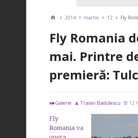
2014
martie
12
Fly Rom
Fly Romania d
mai. Printre de
premieră: Tul
Galerie
Traian Badulescu
12 
Fly
Romania
va
opera