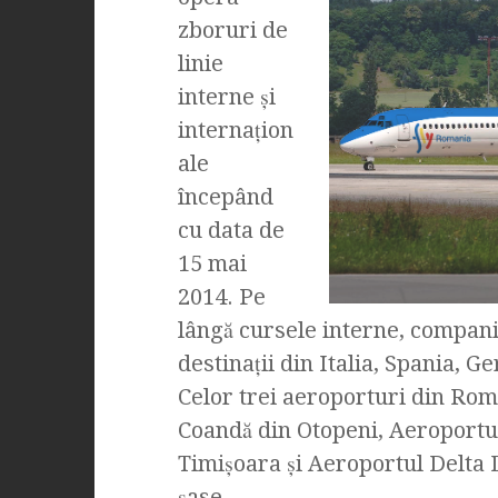
zboruri de
linie
interne şi
internaţion
ale
începând
cu data de
15 mai
2014. Pe
lângă cursele interne, compan
destinaţii din Italia, Spania, G
Celor trei aeroporturi din Rom
Coandă din Otopeni, Aeroportul
Timişoara şi Aeroportul Delta D
şase