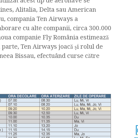
utilizat acest tip de aeronave se
ines, Alitalia, Delta sau American
Buţu, compania Ten Airways a
laborare cu alte companii, circa 300.000
 noua companie Fly România estimează
 parte, Ten Airways joacă şi rolul de
neea Bissau, efectuând curse către