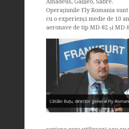
Amadeus, Galileo, Sabre.
Operaţiunile Fly Romania sun
cu o experienţă medie de 10 ani
aeronave de tip MD-82 şi MD-
Cătălin Buţu, director general Fly Roman