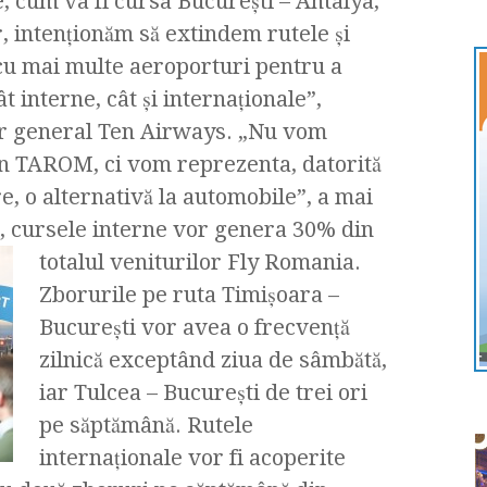
e, cum va fi cursa Bucureşti – Antalya,
r, intenţionăm să extindem rutele şi
cu mai multe aeroporturi pentru a
t interne, cât şi internaţionale”,
tor general Ten Airways. „Nu vom
n TAROM, ci vom reprezenta, datorită
tre, o alternativă la automobile”, a mai
a, cursele interne vor genera 30% din
totalul veniturilor Fly Romania.
Zborurile pe ruta Timişoara –
Bucureşti vor avea o frecvenţă
zilnică exceptând ziua de sâmbătă,
iar Tulcea – Bucureşti de trei ori
pe săptămână. Rutele
internaţionale vor fi acoperite