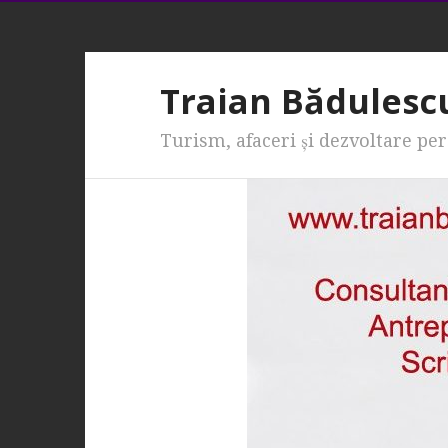
Traian Bădulesc
Turism, afaceri şi dezvoltare pe