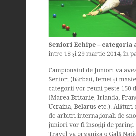
Seniori Echipe – categoria
între 18 şi 29 martie 2014, în 
Campionatul de Juniori va avea 
Seniori (bărbaţi, femei şi mast
categorii vor reuni peste 150 d
(Marea Britanie, Irlanda, Franţ
Ucraina, Belarus etc.). Alături 
de arbitri internaţionali de sn
juniori vor fi însoţiţi de părin
Travel va organiza o Gală Naţio