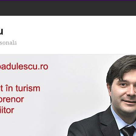
u
rsonală