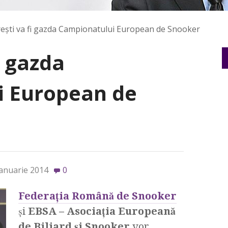
eşti va fi gazda Campionatului European de Snooker
i gazda
i European de
ianuarie 2014
0
Federaţia Română de Snooker
şi
EBSA – Asociaţia Europeană
de Biliard şi Snooker
vor