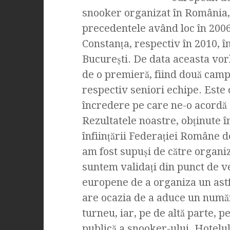
snooker organizat în România,
precedentele având loc în 2006
Constanţa, respectiv în 2010, î
Bucureşti. De data aceasta vo
de o premieră, fiind două campi
respectiv seniori echipe. Este o
încredere pe care ne-o acordă 
Rezultatele noastre, obţinute î
înfiinţării Federaţiei Române d
am fost supuşi de către organiz
suntem validaţi din punct de ve
europene de a organiza un ast
are ocazia de a aduce un număr
turneu, iar, pe de altă parte, pe
publică a snooker-ului. Hotelul