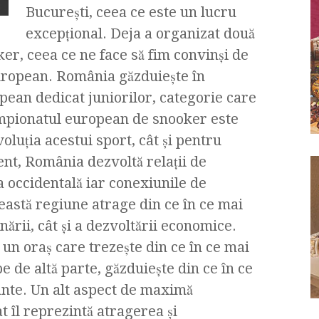
Bucureşti, ceea ce este un lucru
excepţional. Deja a organizat două
r, ceea ce ne face să fim convinşi de
uropean. România găzduieşte în
ean dedicat juniorilor, categorie care
ampionatul european de snooker este
oluţia acestui sport, cât şi pentru
nt, România dezvoltă relaţii de
 occidentală iar conexiunile de
eastă regiune atrage din ce în ce mai
onării, cât şi a dezvoltării economice.
un oraş care trezeşte din ce în ce mai
pe de altă parte, găzduieşte din ce în ce
nte. Un alt aspect de maximă
 îl reprezintă atragerea şi