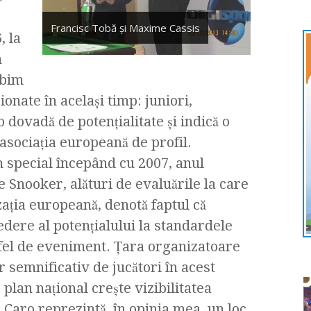
Francisc Tobă şi Maxime Cassis
, la
n
rbim
onate în acelaşi timp: juniori,
 dovadă de potenţialitate şi indică o
asociaţia europeană de profil.
n special începând cu 2007, anul
e Snooker, alături de evaluările la care
aţia europeană, denotă faptul că
dere al potenţialului la standardele
fel de eveniment. Ţara organizatoare
 semnificativ de jucători în acest
 plan naţional creşte vizibilitatea
 Caro reprezintă, în opinia mea, un loc