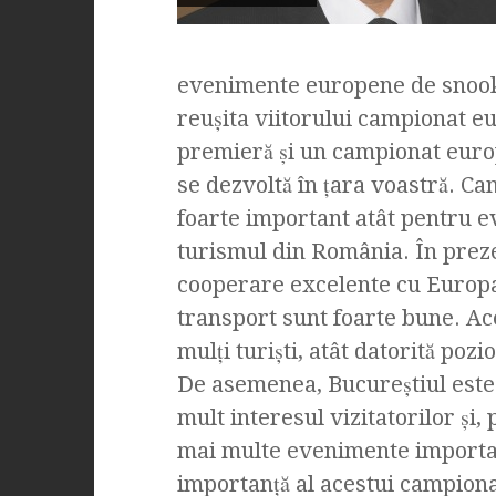
evenimente europene de snooke
reuşita viitorului campionat e
premieră şi un campionat europ
se dezvoltă în ţara voastră. C
foarte important atât pentru ev
turismul din România. În preze
cooperare excelente cu Europa
transport sunt foarte bune. Ac
mulţi turişti, atât datorită pozi
De asemenea, Bucureştiul este 
mult interesul vizitatorilor şi, 
mai multe evenimente importa
importanţă al acestui campionat