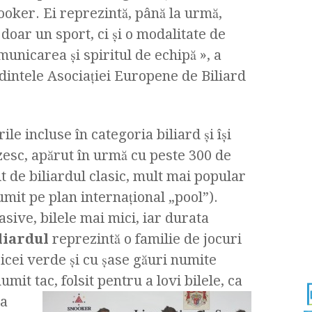
ooker. Ei reprezintă, până la urmă,
doar un sport, ci şi o modalitate de
unicarea şi spiritul de echipă », a
intele Asociaţiei Europene de Biliard
ile incluse în categoria biliard şi îşi
zesc, apărut în urmă cu peste 300 de
it de biliardul clasic, mult mai popular
mit pe plan internaţional „pool”).
sive, bilele mai mici, iar durata
liardul
reprezintă o familie de jocuri
icei verde și cu șase găuri numite
numit tac,
folsit pentru a lovi bilele, ca
ța