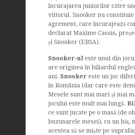
încurajarea juniorilor către sn
viitorul. Snooker nu constituie 
agrement, care încurajează com
declarat Maxime Cassis, preşed
şi Snooker (EBSA).
Snooker-ul
este unul din jocur
are originea în biliardul engle
ani.
Snooker
este un joc difer
în România (dar care este denu
Mesele sunt mai mari şi mai ma
jocului este mult mai lungă.
Bi
ce sunt jucate pe o masă (de ob
buzunarele mesei), cu un băț, 
acestea să se miște pe suprafa