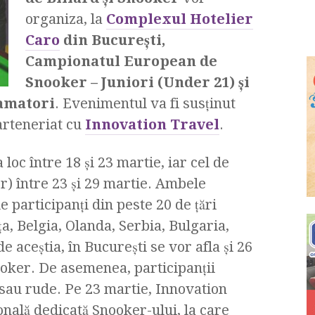
organiza, la
Complexul Hotelier
Caro
din Bucureşti,
Campionatul European de
Snooker – Juniori (Under 21) şi
 amatori
. Evenimentul va fi susţinut
parteneriat cu
Innovation Travel
.
loc între 18 şi 23 martie, iar cel de
er) între 23 şi 29 martie. Ambele
e participanţi din peste 20 de ţări
a, Belgia, Olanda, Serbia, Bulgaria,
de aceştia, în Bucureşti se vor afla şi 26
ooker. De asemenea, participanţii
ţi sau rude. Pe 23 martie, Innovation
nală dedicată Snooker-ului, la care