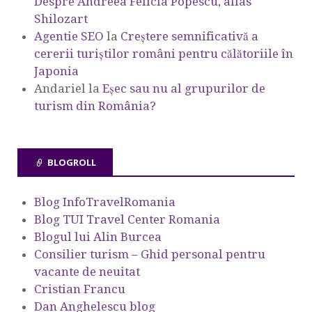
Despre Andreea Felicia Popescu, alias
Shilozart
Agentie SEO
la
Creștere semnificativă a
cererii turiștilor români pentru călătoriile în
Japonia
Andariel
la
Eşec sau nu al grupurilor de
turism din România?
BLOGROLL
Blog InfoTravelRomania
Blog TUI Travel Center Romania
Blogul lui Alin Burcea
Consilier turism – Ghid personal pentru
vacante de neuitat
Cristian Francu
Dan Anghelescu blog