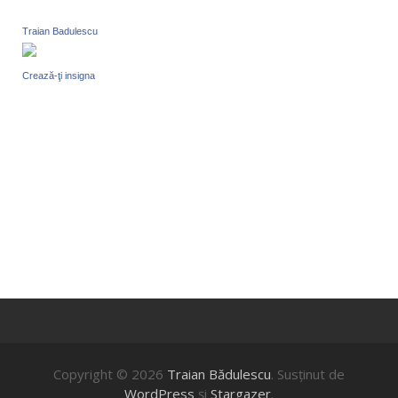
Traian Badulescu
Crează-ţi insigna
Copyright © 2026
Traian Bădulescu
. Susţinut de
WordPress
şi
Stargazer
.