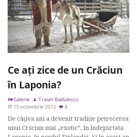
Ce aţi zice de un Crăciun
în Laponia?
Galerie
Traian Badulescu
15 octombrie 2012
3
De câţiva ani a devenit tradiţie petrecerea
unui Crăciun mai „exotic”, în îndepărtata
Laponie, în nordul Finlandei. Şi în acest an