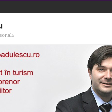
u
rsonală