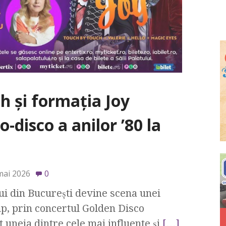
h și formația Joy
disco a anilor ’80 la
mai 2026
0
ui din București devine scena unei
mp, prin concertul Golden Disco
uneia dintre cele mai influente și
[…]