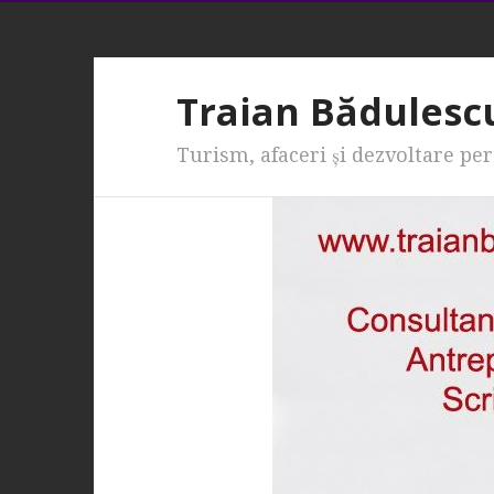
Traian Bădulesc
Turism, afaceri şi dezvoltare pe