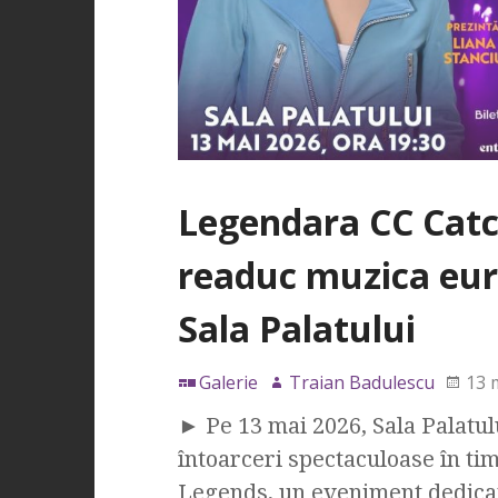
Legendara CC Catc
readuc muzica euro-
Sala Palatului
Galerie
Traian Badulescu
13 
► Pe 13 mai 2026, Sala Palatul
întoarceri spectaculoase în ti
Legends, un eveniment dedicat 