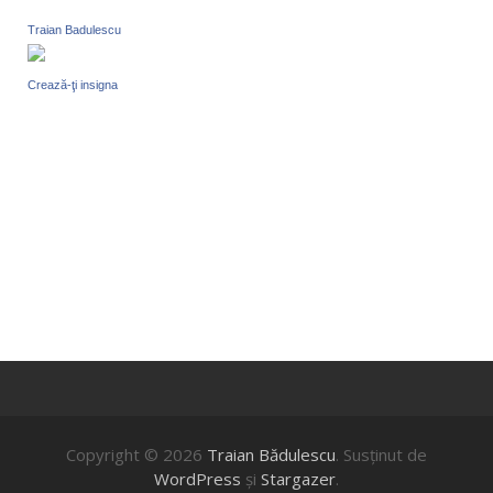
Traian Badulescu
Crează-ţi insigna
Copyright © 2026
Traian Bădulescu
. Susţinut de
WordPress
şi
Stargazer
.