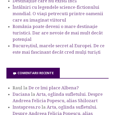
Destinațiile care nu există încă
Întâlniri cu legendele science-fictionului
mondial. O viață petrecută printre oamenii
care au imaginat viitorul
România poate deveni o mare destinație
turistică. Dar are nevoie de mai mult decât
potențial
Bucureștiul, marele secret al Europei. De ce
este mai fascinant decât cred mulți turiști
COMENTARII RECENTE
Raul
la
De ce îmi place Albena?
Daciana
la
Arta, oglinda sufletului. Despre
Andreea Felicia Popescu, alias Shilozart
Instapress.ro
la
Arta, oglinda sufletului.
Despre Andreea Felicia Popescu, alias