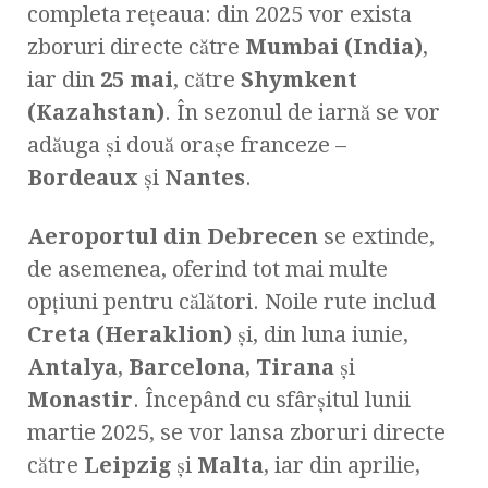
completa rețeaua: din 2025 vor exista
zboruri directe către
Mumbai (India)
,
iar din
25 mai
, către
Shymkent
(Kazahstan)
. În sezonul de iarnă se vor
adăuga și două orașe franceze –
Bordeaux
și
Nantes
.
Aeroportul din Debrecen
se extinde,
de asemenea, oferind tot mai multe
opțiuni pentru călători. Noile rute includ
Creta (Heraklion)
și, din luna iunie,
Antalya
,
Barcelona
,
Tirana
și
Monastir
. Începând cu sfârșitul lunii
martie 2025, se vor lansa zboruri directe
către
Leipzig
și
Malta
, iar din aprilie,