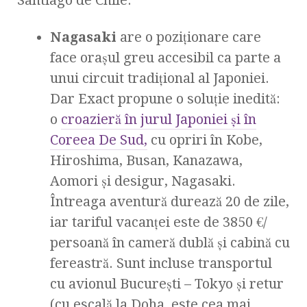
Santiago de Chile.
Nagasaki
are o poziționare care
face orașul greu accesibil ca parte a
unui circuit tradițional al Japoniei.
Dar Exact propune o soluție inedită:
o
croazieră în jurul Japoniei și în
Coreea De Sud,
cu opriri în Kobe,
Hiroshima, Busan, Kanazawa,
Aomori și desigur, Nagasaki.
Întreaga aventură durează 20 de zile,
iar tariful vacanței este de 3850 €/
persoană în cameră dublă și cabină cu
fereastră. Sunt incluse transportul
cu avionul București – Tokyo și retur
(cu escală la Doha, este cea mai