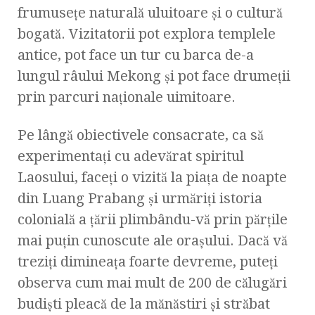
frumusețe naturală uluitoare și o cultură
bogată. Vizitatorii pot explora templele
antice, pot face un tur cu barca de-a
lungul râului Mekong și pot face drumeții
prin parcuri naționale uimitoare.
Pe lângă obiectivele consacrate, ca să
experimentați cu adevărat spiritul
Laosului, faceți o vizită la piața de noapte
din Luang Prabang și urmăriți istoria
colonială a țării plimbându-vă prin părțile
mai puțin cunoscute ale orașului. Dacă vă
treziți dimineața foarte devreme, puteți
observa cum mai mult de 200 de călugări
budiști pleacă de la mănăstiri și străbat