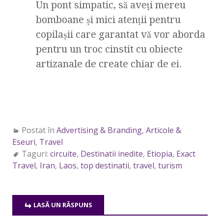
Un pont simpatic, să aveți mereu
bomboane și mici atenții pentru
copilașii care garantat vă vor aborda
pentru un troc cinstit cu obiecte
artizanale de create chiar de ei.
Postat în
Advertising & Branding
,
Articole &
Eseuri
,
Travel
Taguri:
circuite
,
Destinatii inedite
,
Etiopia
,
Exact
Travel
,
Iran
,
Laos
,
top destinatii
,
travel
,
turism
LASĂ UN RĂSPUNS