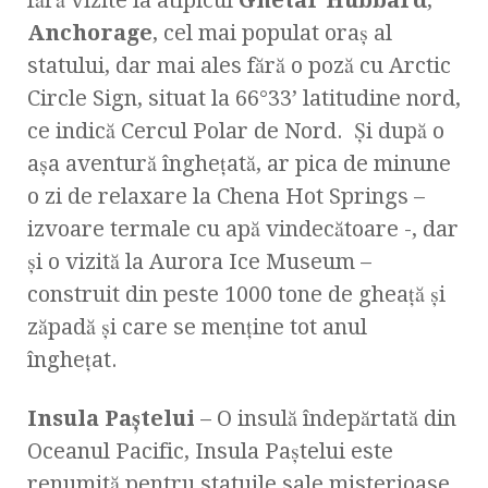
Anchorage
, cel mai populat oraș al
statului, dar mai ales fără o poză cu Arctic
Circle Sign, situat la 66°33’ latitudine nord,
ce indică Cercul Polar de Nord. Și după o
așa aventură înghețată, ar pica de minune
o zi de relaxare la Chena Hot Springs –
izvoare termale cu apă vindecătoare -, dar
și o vizită la Aurora Ice Museum –
construit din peste 1000 tone de gheață și
zăpadă și care se menține tot anul
înghețat.
Insula Paștelui
– O insulă îndepărtată din
Oceanul Pacific, Insula Paștelui este
renumită pentru statuile sale misterioase