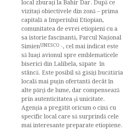
local zburați la Bahir Dar. După ce
vizitați obiectivele din zonă – prima
capitală a Imperiului Etiopian,
comunitatea de evrei etiopieni cu a
sa istorie fascinantă, Parcul Național
UNESCO
Simien
-, cel mai indicat este
să luați avionul spre emblematicele
biserici din Lalibela, săpate în
stâncă. Este posibil să găsiți bucătăria
locală mai puțin ofertantă decât în
alte părți de lume, dar compensează
prin autenticitatea și unicitate.
Agenția a pregătit oricum o cină cu
specific local care să surprindă cele
mai interesante preparate etiopiene.