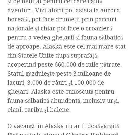
și de neuitat pentru cei care caută
aventuri. Vizitatorii pot asista la aurora
boreală, pot face drumeții prin parcuri
naționale și chiar pot face o croazieră
pentru a vedea ghețarii și fauna sălbatică
de aproape. Alaska este cel mai mare stat
din Statele Unite după suprafață,
acoperind peste 660.000 de mile pătrate.
Statul găzduiește peste 3 milioane de
lacuri, 3.000 de râuri și 100.000 de
ghețari. Alaska este cunoscută pentru
fauna sălbatică abundentă, inclusiv urși,
elani, caribu și balene.
O vacanță în Alaska nu ar fi desăvârșită
fără vizite la atipicul
Ghetar
Hubbard
,