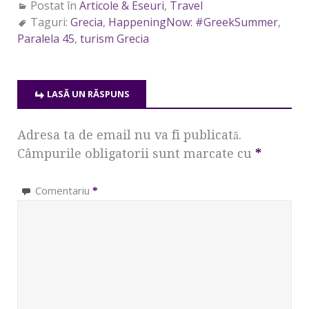
Postat în
Articole & Eseuri
,
Travel
Taguri:
Grecia
,
HappeningNow: #GreekSummer
,
Paralela 45
,
turism Grecia
LASĂ UN RĂSPUNS
Adresa ta de email nu va fi publicată.
Câmpurile obligatorii sunt marcate cu
*
Comentariu
*