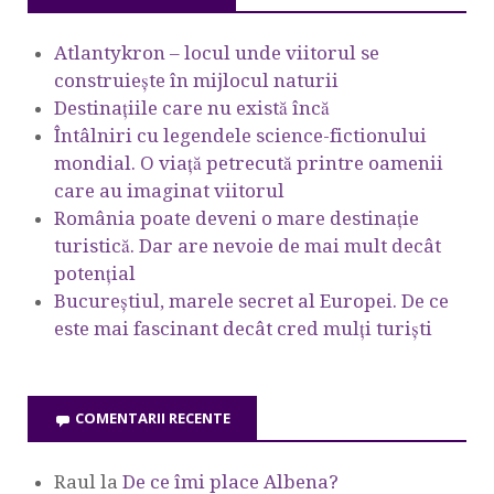
Atlantykron – locul unde viitorul se
construiește în mijlocul naturii
Destinațiile care nu există încă
Întâlniri cu legendele science-fictionului
mondial. O viață petrecută printre oamenii
care au imaginat viitorul
România poate deveni o mare destinație
turistică. Dar are nevoie de mai mult decât
potențial
Bucureștiul, marele secret al Europei. De ce
este mai fascinant decât cred mulți turiști
COMENTARII RECENTE
Raul
la
De ce îmi place Albena?