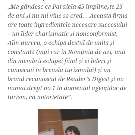
„Mă gândesc că Paralela 45 împlineşte 25
de ani şi nu-mi vine să cred… Această firmă
are toate ingredientele necesare succesului
– un lider charismatic şi nonconformist,
Alin Burcea, o echipă destul de unită şi
constantă (mai rar în România de azi, unii
din membrii echipei fiind şi ei lideri şi
cunoscuţi în breasla turismului) şi un
brand recunoscut de Reader’s Digest şi nu
numai drept no 1 în domeniul agenţiilor de
turism, ca notorietate”.