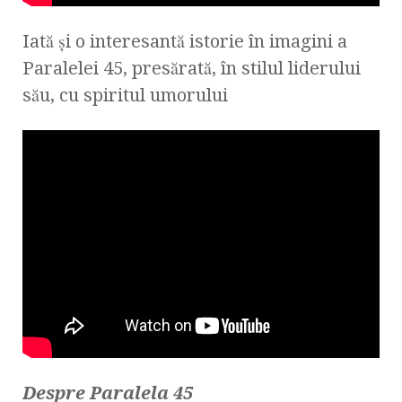
Iată şi o interesantă istorie în imagini a
Paralelei 45, presărată, în stilul liderului
său, cu spiritul umorului
Despre Paralela 45