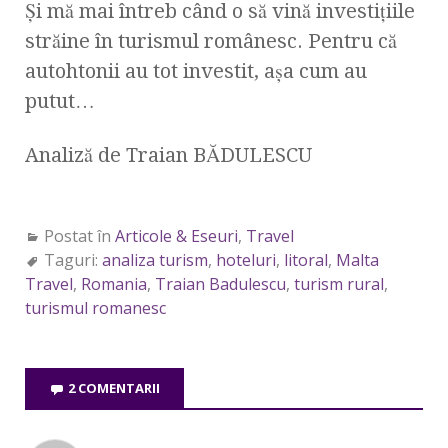
Şi mă mai întreb când o să vină investiţiile
străine în turismul românesc. Pentru că
autohtonii au tot investit, aşa cum au
putut…
Analiză de Traian BĂDULESCU
Postat în
Articole & Eseuri
,
Travel
Taguri:
analiza turism
,
hoteluri
,
litoral
,
Malta
Travel
,
Romania
,
Traian Badulescu
,
turism rural
,
turismul romanesc
2 COMENTARII