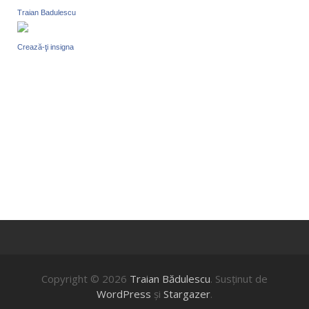
Traian Badulescu
Crează-ţi insigna
Copyright © 2026
Traian Bădulescu
. Susţinut de
WordPress
şi
Stargazer
.