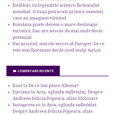
Întâlniri cu legendele science-fictionului
mondial. O viață petrecută printre oamenii
care au imaginat viitorul
România poate deveni o mare destinație
turistică. Dar are nevoie de mai mult decât
potențial
Bucureștiul, marele secret al Europei. De ce
este mai fascinant decât cred mulți turiști
COMENTARII RECENTE
Raul
la
De ce îmi place Albena?
Daciana
la
Arta, oglinda sufletului. Despre
Andreea Felicia Popescu, alias Shilozart
Instapress.ro
la
Arta, oglinda sufletului.
Despre Andreea Felicia Popescu, alias