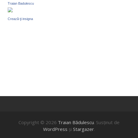
Traian Badulescu
Crează-ţi insigna
Copyright © 2026
Traian Bădulescu
. Susţinut de
WordPress
şi
Stargazer
.