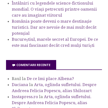
Întâlniri cu legendele science-fictionului
mondial. O viață petrecută printre oamenii
care au imaginat viitorul
România poate deveni o mare destinație
turistică. Dar are nevoie de mai mult decât
potențial
Bucureștiul, marele secret al Europei. De ce
este mai fascinant decât cred mulți turiști
COMENTARII RECENTE
Raul
la
De ce îmi place Albena?
Daciana
la
Arta, oglinda sufletului. Despre
Andreea Felicia Popescu, alias Shilozart
Instapress.ro
la
Arta, oglinda sufletului.
Despre Andreea Felicia Popescu, alias