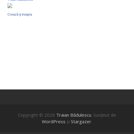
Crează-ţi insigna
Copyright © 2026
Traian Bădulescu
. Susţinut de
WordPress
şi
Stargazer
.