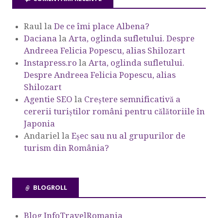
Raul
la
De ce îmi place Albena?
Daciana
la
Arta, oglinda sufletului. Despre
Andreea Felicia Popescu, alias Shilozart
Instapress.ro
la
Arta, oglinda sufletului.
Despre Andreea Felicia Popescu, alias
Shilozart
Agentie SEO
la
Creștere semnificativă a
cererii turiștilor români pentru călătoriile în
Japonia
Andariel
la
Eşec sau nu al grupurilor de
turism din România?
BLOGROLL
Blog InfoTravelRomania