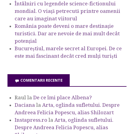
Întâlniri cu legendele science-fictionului
mondial. O viață petrecută printre oamenii
care au imaginat viitorul
România poate deveni o mare destinație
turistică. Dar are nevoie de mai mult decât
potențial
Bucureștiul, marele secret al Europei. De ce
este mai fascinant decât cred mulți turiști
COMENTARII RECENTE
Raul
la
De ce îmi place Albena?
Daciana
la
Arta, oglinda sufletului. Despre
Andreea Felicia Popescu, alias Shilozart
Instapress.ro
la
Arta, oglinda sufletului.
Despre Andreea Felicia Popescu, alias