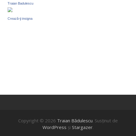
Traian Badulescu
Crează-ţi insigna
Copyright © 2026
Traian Bădulescu
. Susţinut de
WordPress
şi
Stargazer
.