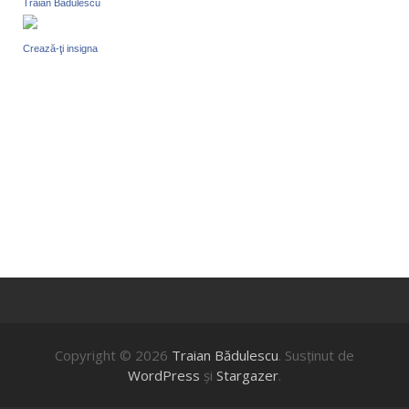
Traian Badulescu
Crează-ţi insigna
Copyright © 2026
Traian Bădulescu
. Susţinut de
WordPress
şi
Stargazer
.