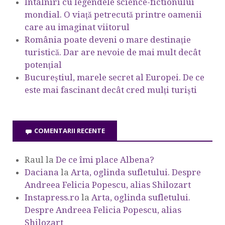
Întâlniri cu legendele science-fictionului
mondial. O viață petrecută printre oamenii
care au imaginat viitorul
România poate deveni o mare destinație
turistică. Dar are nevoie de mai mult decât
potențial
Bucureștiul, marele secret al Europei. De ce
este mai fascinant decât cred mulți turiști
COMENTARII RECENTE
Raul
la
De ce îmi place Albena?
Daciana
la
Arta, oglinda sufletului. Despre
Andreea Felicia Popescu, alias Shilozart
Instapress.ro
la
Arta, oglinda sufletului.
Despre Andreea Felicia Popescu, alias
Shilozart