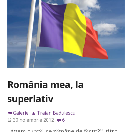
România mea, la
superlativ
Galerie
Traian Badulescu
30 noiembrie 2012
6
„Avem o ţară, ce rămâne de făcut?”, titra