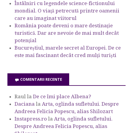
Întâlniri cu legendele science-fictionului
mondial. O viață petrecută printre oamenii
care au imaginat viitorul
România poate deveni o mare destinație
turistică. Dar are nevoie de mai mult decât
potențial
Bucureștiul, marele secret al Europei. De ce
este mai fascinant decât cred mulți turiști
COMENTARII RECENTE
Raul
la
De ce îmi place Albena?
Daciana
la
Arta, oglinda sufletului. Despre
Andreea Felicia Popescu, alias Shilozart
Instapress.ro
la
Arta, oglinda sufletului.
Despre Andreea Felicia Popescu, alias