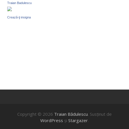
Traian Badulescu
Crează-ţi insigna
Copyright © 2026
Traian Bădulescu
. Susţinut de
WordPress
şi
Stargazer
.