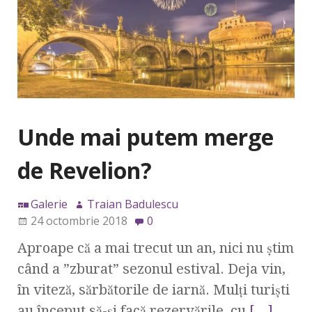
Unde mai putem merge
de Revelion?
Galerie
Traian Badulescu
24 octombrie 2018
0
Aproape că a mai trecut un an, nici nu știm
când a ”zburat” sezonul estival. Deja vin,
în viteză, sărbătorile de iarnă. Mulți turiști
au început să-și facă rezervările, cu
[…]