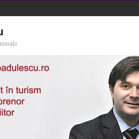
u
rsonală