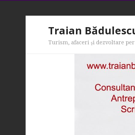
Traian Bădulesc
Turism, afaceri şi dezvoltare pe