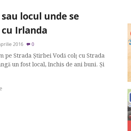
sau locul unde se
 cu Irlanda
prilie 2016
0
m pe Strada Ştirbei Vodă colţ cu Strada
ă un fost local, închis de ani buni. Şi
e