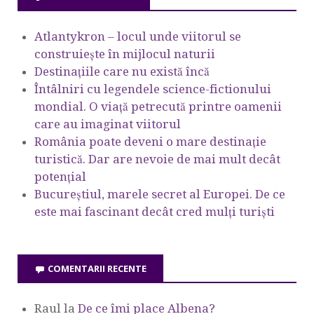
Atlantykron – locul unde viitorul se
construiește în mijlocul naturii
Destinațiile care nu există încă
Întâlniri cu legendele science-fictionului
mondial. O viață petrecută printre oamenii
care au imaginat viitorul
România poate deveni o mare destinație
turistică. Dar are nevoie de mai mult decât
potențial
Bucureștiul, marele secret al Europei. De ce
este mai fascinant decât cred mulți turiști
COMENTARII RECENTE
Raul
la
De ce îmi place Albena?