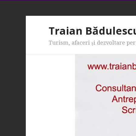
Traian Bădulesc
Turism, afaceri şi dezvoltare pe