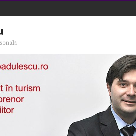
u
rsonală