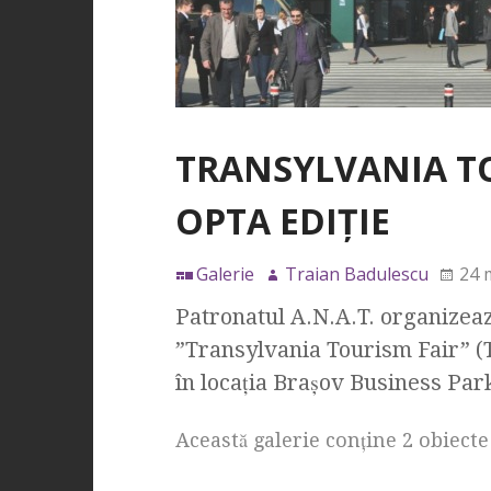
TRANSYLVANIA TO
OPTA EDIŢIE
Galerie
Traian Badulescu
24 
Patronatul A.N.A.T. organizează
”Transylvania Tourism Fair” (T
în locaţia Braşov Business Park.
Această galerie conţine 2 obiecte