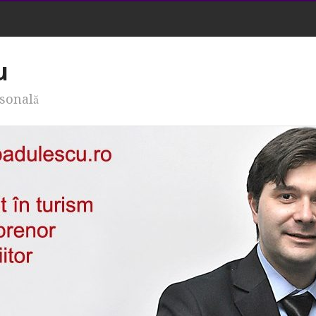
u
rsonală