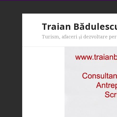
Traian Bădulesc
Turism, afaceri şi dezvoltare pe