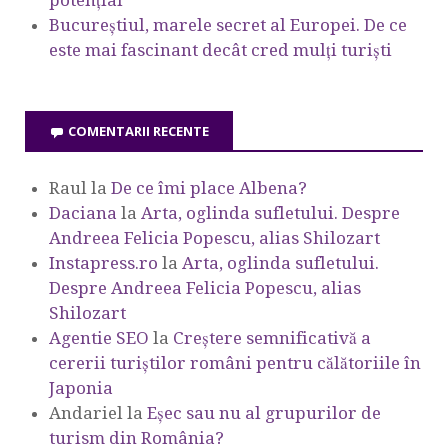
Bucureștiul, marele secret al Europei. De ce
este mai fascinant decât cred mulți turiști
COMENTARII RECENTE
Raul
la
De ce îmi place Albena?
Daciana
la
Arta, oglinda sufletului. Despre
Andreea Felicia Popescu, alias Shilozart
Instapress.ro
la
Arta, oglinda sufletului.
Despre Andreea Felicia Popescu, alias
Shilozart
Agentie SEO
la
Creștere semnificativă a
cererii turiștilor români pentru călătoriile în
Japonia
Andariel
la
Eşec sau nu al grupurilor de
turism din România?