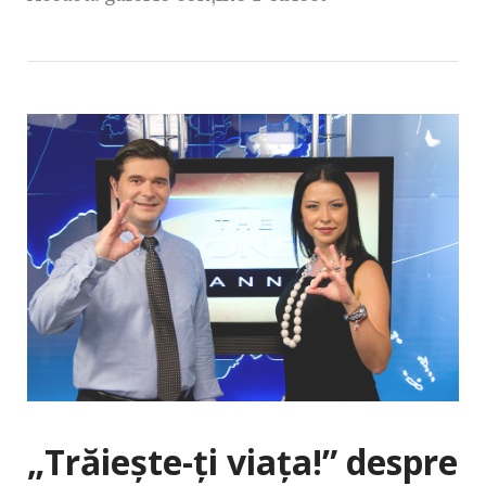
„Trăieşte-ţi viaţa!” despre