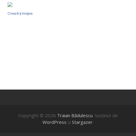
Crează-ţi insigna
Copyright © 2026
Traian Bădulescu
. Susţinut de
WordPress
şi
Stargazer
.