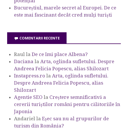
potențial
Bucureștiul, marele secret al Europei. De ce
este mai fascinant decât cred mulți turiști
COMENTARII RECENTE
Raul
la
De ce îmi place Albena?
Daciana
la
Arta, oglinda sufletului. Despre
Andreea Felicia Popescu, alias Shilozart
Instapress.ro
la
Arta, oglinda sufletului.
Despre Andreea Felicia Popescu, alias
Shilozart
Agentie SEO
la
Creștere semnificativă a
cererii turiștilor români pentru călătoriile în
Japonia
Andariel
la
Eşec sau nu al grupurilor de
turism din România?