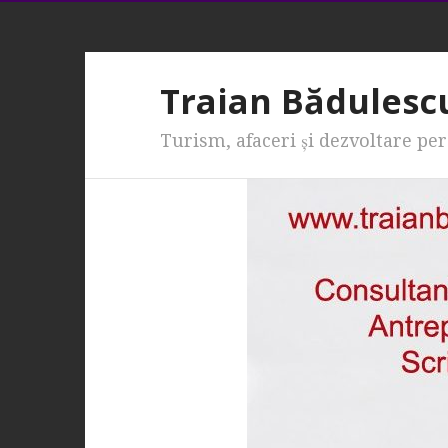
Traian Bădulesc
Turism, afaceri şi dezvoltare pe