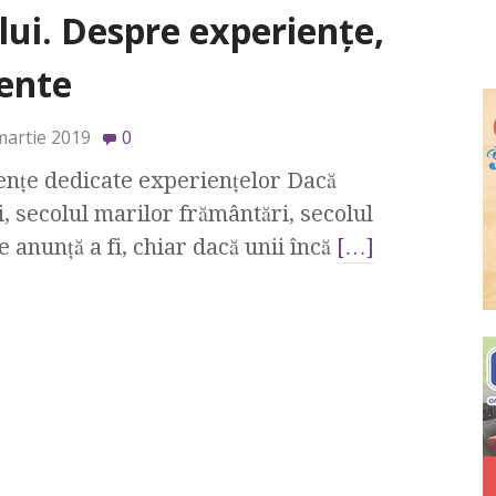
lui. Despre experiențe,
mente
martie 2019
0
nțe dedicate experiențelor Dacă
i, secolul marilor frământări, secolul
 anunță a fi, chiar dacă unii încă
[…]