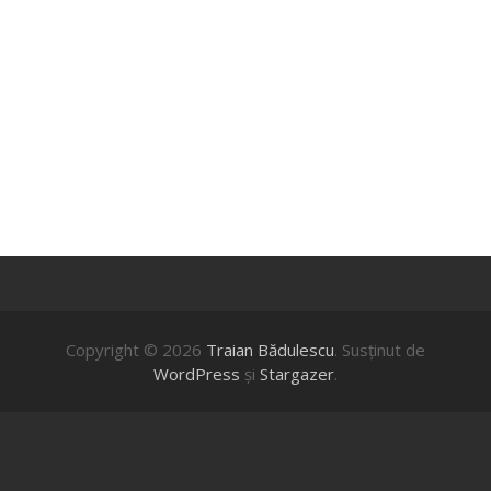
Copyright © 2026
Traian Bădulescu
. Susţinut de
WordPress
şi
Stargazer
.