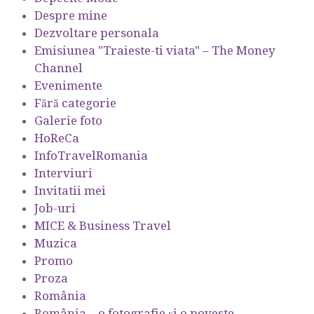
Despre mine
Dezvoltare personala
Emisiunea "Traieste-ti viata" – The Money
Channel
Evenimente
Fără categorie
Galerie foto
HoReCa
InfoTravelRomania
Interviuri
Invitatii mei
Job-uri
MICE & Business Travel
Muzica
Promo
Proza
România
România – o fotografie şi o poveste