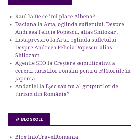
Raul
la
De ce îmi place Albena?
Daciana
la
Arta, oglinda sufletului. Despre
Andreea Felicia Popescu, alias Shilozart
Instapress.ro
la
Arta, oglinda sufletului.
Despre Andreea Felicia Popescu, alias
Shilozart
Agentie SEO
la
Creștere semnificativă a
cererii turiștilor români pentru călătoriile în
Japonia
Andariel
la
Eşec sau nu al grupurilor de
turism din România?
BLOGROLL
Blog InfoTravelRomania