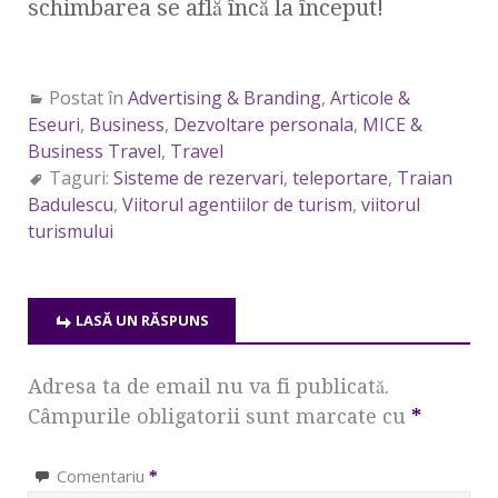
schimbarea se află încă la început!
Postat în
Advertising & Branding
,
Articole &
Eseuri
,
Business
,
Dezvoltare personala
,
MICE &
Business Travel
,
Travel
Taguri:
Sisteme de rezervari
,
teleportare
,
Traian
Badulescu
,
Viitorul agentiilor de turism
,
viitorul
turismului
LASĂ UN RĂSPUNS
Adresa ta de email nu va fi publicată.
Câmpurile obligatorii sunt marcate cu
*
Comentariu
*