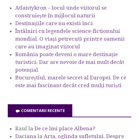
Atlantykron – locul unde viitorul se
construiește în mijlocul naturii
Destinațiile care nu există încă
Întâlniri cu legendele science-fictionului
mondial. O viață petrecută printre oamenii
care au imaginat viitorul
România poate deveni o mare destinație
turistică. Dar are nevoie de mai mult decât
potențial
Bucureștiul, marele secret al Europei. De ce
este mai fascinant decât cred mulți turiști
COMENTARII RECENTE
Raul
la
De ce îmi place Albena?
Daciana
la
Arta, oglinda sufletului. Despre